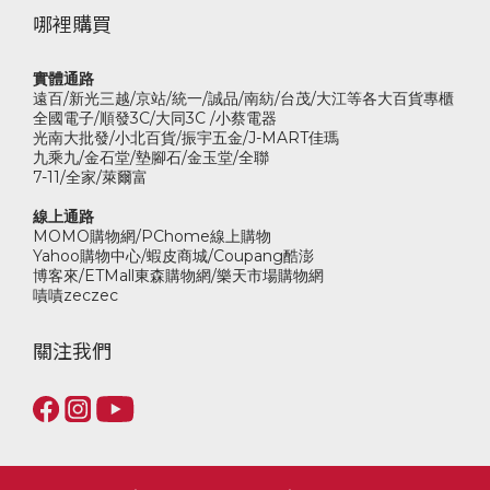
哪裡購買
實體通路
遠百/新光三越/京站/統一/誠品/南紡/台茂/大江等各大百貨專櫃
全國電子/順發3C/大同3C /小蔡電器
光南大批發/小北百貨/振宇五金/J-MART佳瑪
九乘九/金石堂/墊腳石/金玉堂/全聯
7-11/全家/萊爾富
線上通路
MOMO購物網/PChome線上購物
Yahoo購物中心/蝦皮商城/Coupang酷澎
博客來/ETMall東森購物網/樂天市場購物網
嘖嘖zeczec
關注我們