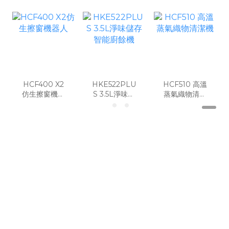
HCF400 X2
HKE522PLU
HCF510 高溫
仿生擦窗機器
S 3.5L淨味儲
蒸氣織物清潔
人
存智能廚餘機
機