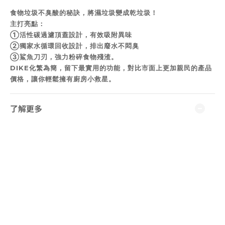
食物垃圾不臭酸的秘訣，將濕垃圾變成乾垃圾！
主打亮點：
①活性碳過濾頂蓋設計，有效吸附異味
②獨家水循環回收設計，排出廢水不悶臭
③鯊魚刀刃，強力粉碎食物殘渣。
DIKE化繁為簡，留下最實用的功能，對比市面上更加親民的產品
價格，讓你輕鬆擁有廚房小救星。
了解更多