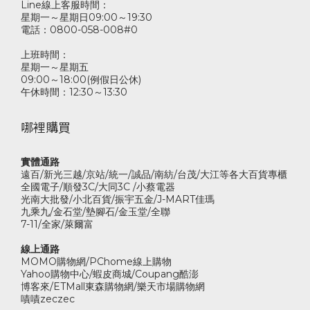
Line線上客服時間：
星期一～星期日09:00～19:30
電話：0800-058-008#0
上班時間：
星期一～星期五
09:00～18:00(例假日公休)
午休時間：12:30～13:30
哪裡購買
實體通路
遠百/新光三越/京站/統一/誠品/南紡/台茂/大江等各大百貨專櫃
全國電子/順發3C/大同3C /小蔡電器
光南大批發/小北百貨/振宇五金/J-MART佳瑪
九乘九/金石堂/墊腳石/金玉堂/全聯
7-11/全家/萊爾富
線上通路
MOMO購物網/PChome線上購物
Yahoo購物中心/蝦皮商城/Coupang酷澎
博客來/ETMall東森購物網/樂天市場購物網
嘖嘖zeczec