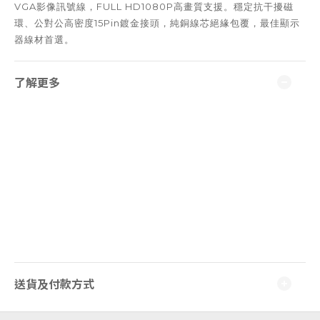
VGA
FULL HD1080P
影像訊號線，
高畫質支援。穩定抗干擾磁
15Pin
環
、
公對公高密度
鍍金接頭，純銅線芯絕緣包覆，最佳顯示
器線材首選。
了解更多
送貨及付款方式