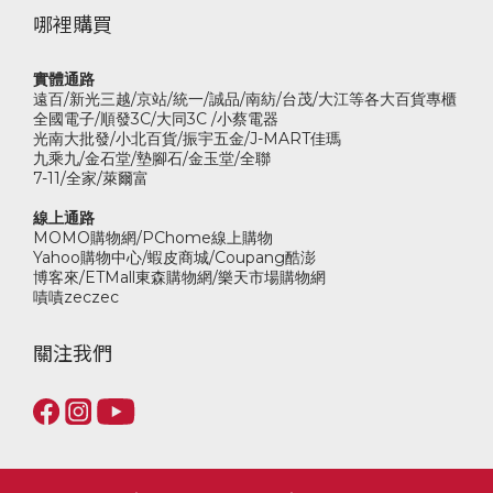
哪裡購買
實體通路
遠百/新光三越/京站/統一/誠品/南紡/台茂/大江等各大百貨專櫃
全國電子/順發3C/大同3C /小蔡電器
光南大批發/小北百貨/振宇五金/J-MART佳瑪
九乘九/金石堂/墊腳石/金玉堂/全聯
7-11/全家/萊爾富
線上通路
MOMO購物網/PChome線上購物
Yahoo購物中心/蝦皮商城/Coupang酷澎
博客來/ETMall東森購物網/樂天市場購物網
嘖嘖zeczec
關注我們