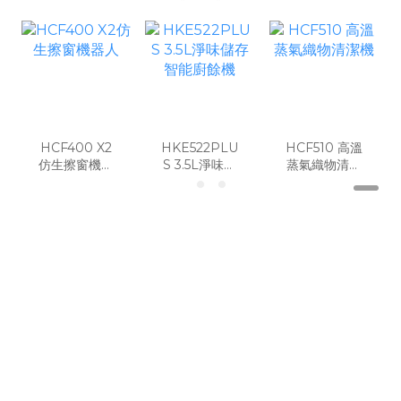
HCF400 X2
HKE522PLU
HCF510 高溫
仿生擦窗機器
S 3.5L淨味儲
蒸氣織物清潔
人
存智能廚餘機
機