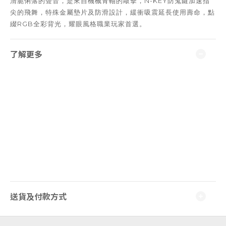
N-KEY
清脆俐落的聲音，是來自機械青軸的敲擊，
防鬼鍵加速指
尖的飛舞，特殊金屬墊片及防滑設計，緩衝吸震延長使用壽命，點
RGB
綴
全彩背光，耀眼風格職業玩家首選。
了解更多
送貨及付款方式